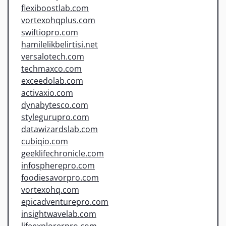
flexiboostlab.com
vortexohqplus.com
swiftiopro.com
hamilelikbelirtisi.net
versalotech.com
techmaxco.com
exceedolab.com
activaxio.com
dynabytesco.com
stylegurupro.com
datawizardslab.com
cubiqio.com
geeklifechronicle.com
infospherepro.com
foodiesavorpro.com
vortexohq.com
epicadventurepro.com
insightwavelab.com
lifeexplorerpro.com