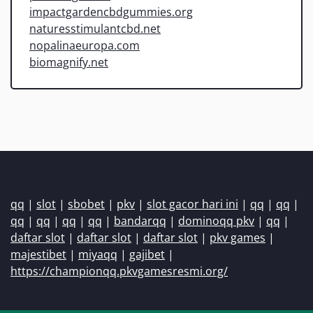
impactgardencbdgummies.org
naturesstimulantcbd.net
nopalinaeuropa.com
biomagnify.net
qq
|
slot
|
sbobet
|
pkv
|
slot gacor hari ini
|
qq
|
qq
|
qq
|
qq
|
qq
|
qq
|
bandarqq
|
dominoqq pkv
|
qq
|
daftar slot
|
daftar slot
|
daftar slot
|
pkv games
|
majestibet
|
miyaqq
|
gajibet
|
https://championqq.pkvgamesresmi.org/