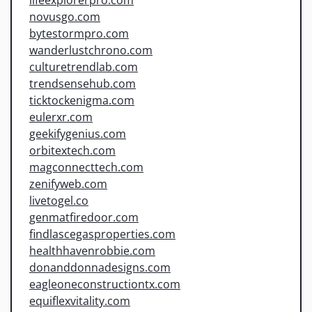
novusgo.com
bytestormpro.com
wanderlustchrono.com
culturetrendlab.com
trendsensehub.com
ticktockenigma.com
eulerxr.com
geekifygenius.com
orbitextech.com
magconnecttech.com
zenifyweb.com
livetogel.co
genmatfiredoor.com
findlascegasproperties.com
healthhavenrobbie.com
donanddonnadesigns.com
eagleoneconstructiontx.com
equiflexvitality.com