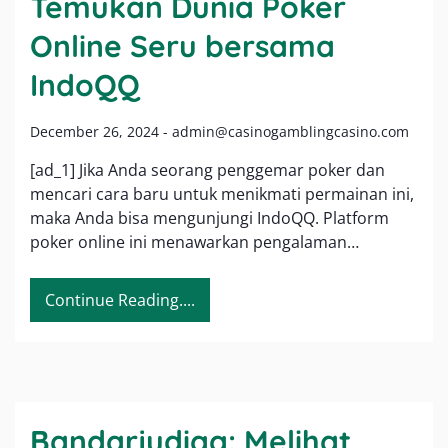
Temukan Dunia Poker
Online Seru bersama
IndoQQ
December 26, 2024
-
admin@casinogamblingcasino.com
[ad_1] Jika Anda seorang penggemar poker dan
mencari cara baru untuk menikmati permainan ini,
maka Anda bisa mengunjungi IndoQQ. Platform
poker online ini menawarkan pengalaman…
Continue Reading....
Bandarjudiqq: Melihat