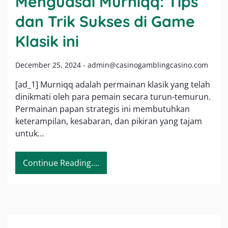
Menguasai Murniqq: Tips
dan Trik Sukses di Game
Klasik ini
December 25, 2024
-
admin@casinogamblingcasino.com
[ad_1] Murniqq adalah permainan klasik yang telah
dinikmati oleh para pemain secara turun-temurun.
Permainan papan strategis ini membutuhkan
keterampilan, kesabaran, dan pikiran yang tajam
untuk…
Continue Reading....