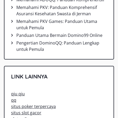
Memahami PKV: Panduan Komprehensif
Asuransi Kesehatan Swasta di Jerman
Memahami PKV Games: Panduan Utama
untuk Pemula
Panduan Utama Bermain Domino99 Online
Pengertian DominoQQ: Panduan Lengkap
untuk Pemula
LINK LAINNYA
qiu qiu
qq
situs poker terpercaya
situs slot gacor