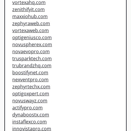
vortexahq.com
zenithifyit.com
maxxiohub.com
zephyraweb.com
vortexaweb.com
optigeniusco.com
novuspherex.com
novaevopro.com
trusparktech.com
trubrandzhq.com
boostifynet.com
nexventpro.com
zephyrtechx.com
optigoxpert.com
novuswayz.com
actifypro.com
dynaboostx.com
instaflexco.com
innovistapro.com