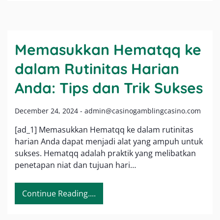
Memasukkan Hematqq ke
dalam Rutinitas Harian
Anda: Tips dan Trik Sukses
December 24, 2024
-
admin@casinogamblingcasino.com
[ad_1] Memasukkan Hematqq ke dalam rutinitas
harian Anda dapat menjadi alat yang ampuh untuk
sukses. Hematqq adalah praktik yang melibatkan
penetapan niat dan tujuan hari…
Continue Reading....