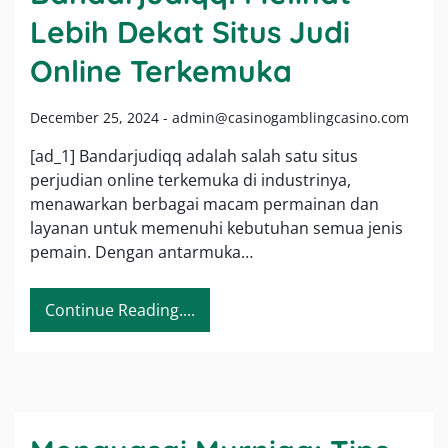
Lebih Dekat Situs Judi
Online Terkemuka
December 25, 2024
-
admin@casinogamblingcasino.com
[ad_1] Bandarjudiqq adalah salah satu situs
perjudian online terkemuka di industrinya,
menawarkan berbagai macam permainan dan
layanan untuk memenuhi kebutuhan semua jenis
pemain. Dengan antarmuka…
Continue Reading....