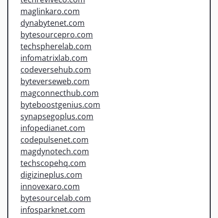
maglinkaro.com
dynabytenet.com
bytesourcepro.com
techspherelab.com
infomatrixlab.com
codeversehub.com
byteverseweb.com
magconnecthub.com
byteboostgenius.com
synapsegoplus.com
infopedianet.com
codepulsenet.com
magdynotech.com
techscopehq.com
digizineplus.com
innovexaro.com
bytesourcelab.com
infosparknet.com