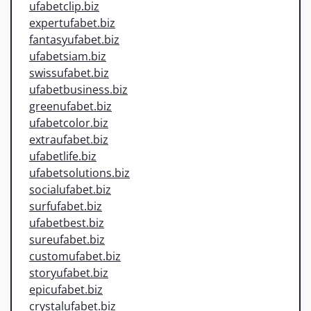
ufabetclip.biz
expertufabet.biz
fantasyufabet.biz
ufabetsiam.biz
swissufabet.biz
ufabetbusiness.biz
greenufabet.biz
ufabetcolor.biz
extraufabet.biz
ufabetlife.biz
ufabetsolutions.biz
socialufabet.biz
surfufabet.biz
ufabetbest.biz
sureufabet.biz
customufabet.biz
storyufabet.biz
epicufabet.biz
crystalufabet.biz