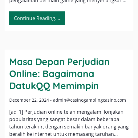
pengalaman bermain game yang menyenangkan…
Continue Reading....
Masa Depan Perjudian
Online: Bagaimana
DatukQQ Memimpin
December 22, 2024
-
admin@casinogamblingcasino.com
[ad_1] Perjudian online telah mengalami lonjakan
popularitas yang sangat besar dalam beberapa
tahun terakhir, dengan semakin banyak orang yang
beralih ke internet untuk memasang taruhan…