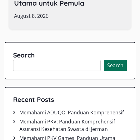
Utama untuk Pemula
August 8, 2026
Search
Search
Recent Posts
Memahami ADUQQ: Panduan Komprehensif
Memahami PKV: Panduan Komprehensif
Asuransi Kesehatan Swasta di Jerman
Memahami PKV Games: Panduan Utama