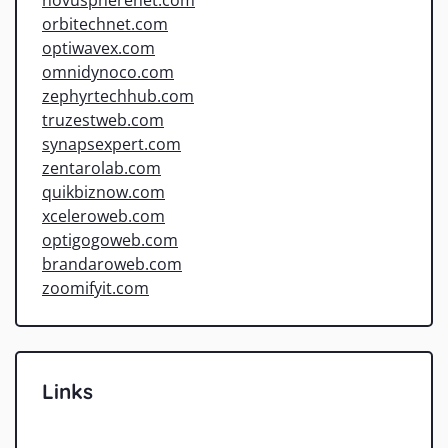
orbitechnet.com
optiwavex.com
omnidynoco.com
zephyrtechhub.com
truzestweb.com
synapsexpert.com
zentarolab.com
quikbiznow.com
xceleroweb.com
optigogoweb.com
brandaroweb.com
zoomifyit.com
Links