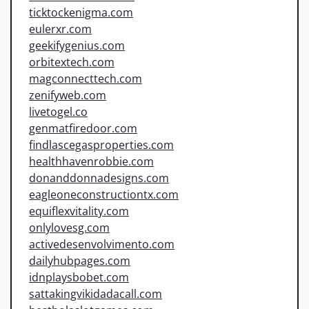
ticktockenigma.com
eulerxr.com
geekifygenius.com
orbitextech.com
magconnecttech.com
zenifyweb.com
livetogel.co
genmatfiredoor.com
findlascegasproperties.com
healthhavenrobbie.com
donanddonnadesigns.com
eagleoneconstructiontx.com
equiflexvitality.com
onlylovesg.com
activedesenvolvimento.com
dailyhubpages.com
idnplaysbobet.com
sattakingvikidadacall.com