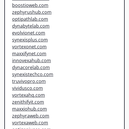
boostioweb.com
zephyrushub.com
optipathlab.com
dynabytelab.com
evolvionet.com
synexisplus.com
vortexonet.com
maxxifynet.com
innovexahub.com
dynacorelab.com
synexistechco.com
truvivopro.com
vividusco.com
vortexahq.com
zenithifyit.com
maxxiohub.com
zephyraweb.com
vortexaweb.com