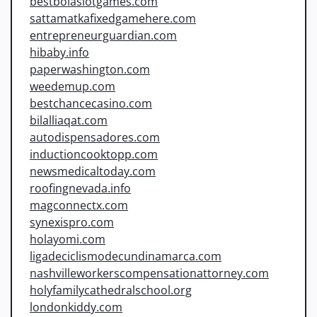
bestbolaslotgames.com
sattamatkafixedgamehere.com
entrepreneurguardian.com
hibaby.info
paperwashington.com
weedemup.com
bestchancecasino.com
bilalliaqat.com
autodispensadores.com
inductioncooktopp.com
newsmedicaltoday.com
roofingnevada.info
magconnectx.com
synexispro.com
holayomi.com
ligadeciclismodecundinamarca.com
nashvilleworkerscompensationattorney.com
holyfamilycathedralschool.org
londonkiddy.com