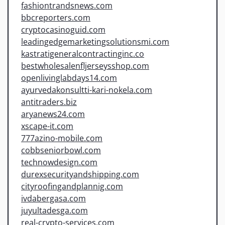
fashiontrandsnews.com
bbcreporters.com
cryptocasinoguid.com
leadingedgemarketingsolutionsmi.com
kastratigeneralcontractinginc.co
bestwholesalenfljerseysshop.com
openlivinglabdays14.com
ayurvedakonsultti-kari-nokela.com
antitraders.biz
aryanews24.com
xscape-it.com
777azino-mobile.com
cobbseniorbowl.com
technowdesign.com
durexsecurityandshipping.com
cityroofingandplannig.com
ivdabergasa.com
juyultadesga.com
real-crypto-services.com