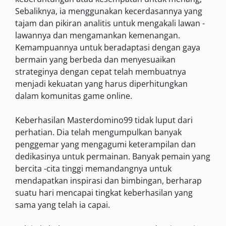
Sebaliknya, ia menggunakan kecerdasannya yang
tajam dan pikiran analitis untuk mengakali lawan -
lawannya dan mengamankan kemenangan.
Kemampuannya untuk beradaptasi dengan gaya
bermain yang berbeda dan menyesuaikan
strateginya dengan cepat telah membuatnya
menjadi kekuatan yang harus diperhitungkan
dalam komunitas game online.
Keberhasilan Masterdomino99 tidak luput dari
perhatian. Dia telah mengumpulkan banyak
penggemar yang mengagumi keterampilan dan
dedikasinya untuk permainan. Banyak pemain yang
bercita -cita tinggi memandangnya untuk
mendapatkan inspirasi dan bimbingan, berharap
suatu hari mencapai tingkat keberhasilan yang
sama yang telah ia capai.