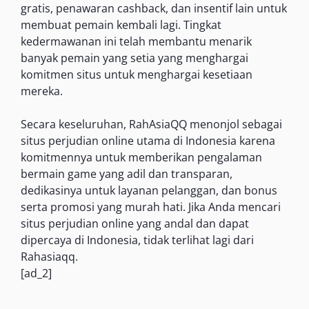
gratis, penawaran cashback, dan insentif lain untuk
membuat pemain kembali lagi. Tingkat
kedermawanan ini telah membantu menarik
banyak pemain yang setia yang menghargai
komitmen situs untuk menghargai kesetiaan
mereka.
Secara keseluruhan, RahAsiaQQ menonjol sebagai
situs perjudian online utama di Indonesia karena
komitmennya untuk memberikan pengalaman
bermain game yang adil dan transparan,
dedikasinya untuk layanan pelanggan, dan bonus
serta promosi yang murah hati. Jika Anda mencari
situs perjudian online yang andal dan dapat
dipercaya di Indonesia, tidak terlihat lagi dari
Rahasiaqq.
[ad_2]