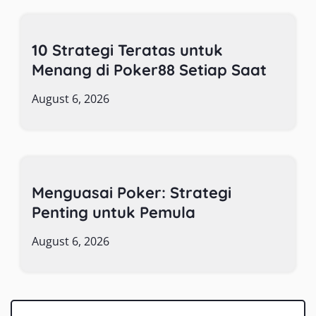
10 Strategi Teratas untuk
Menang di Poker88 Setiap Saat
August 6, 2026
Menguasai Poker: Strategi
Penting untuk Pemula
August 6, 2026