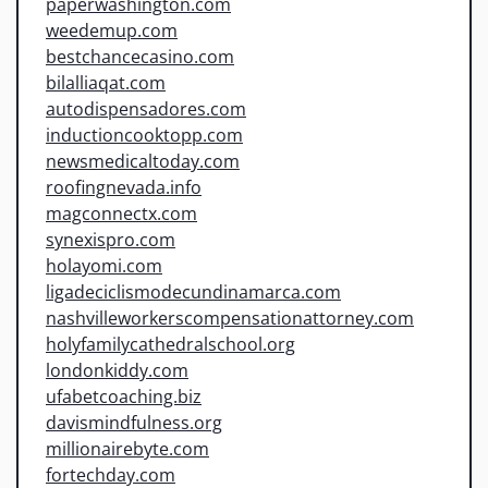
paperwashington.com
weedemup.com
bestchancecasino.com
bilalliaqat.com
autodispensadores.com
inductioncooktopp.com
newsmedicaltoday.com
roofingnevada.info
magconnectx.com
synexispro.com
holayomi.com
ligadeciclismodecundinamarca.com
nashvilleworkerscompensationattorney.com
holyfamilycathedralschool.org
londonkiddy.com
ufabetcoaching.biz
davismindfulness.org
millionairebyte.com
fortechday.com