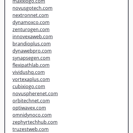
maxxiogo.com
novusgotech.com
nextronnet.com
dynamoxco.com
zenturogen.com
innovexaweb.com
brandioplus.com
dynawebpro.com
synapsegen.com
flexipathlab.com
vividushq.com
vortexaplus.com
cubixiogo.com
novuspherenet.com
orbitechnet.com
optiwavex.com
omnidynoco.com
zephyrtechhub.com
truzestweb.com