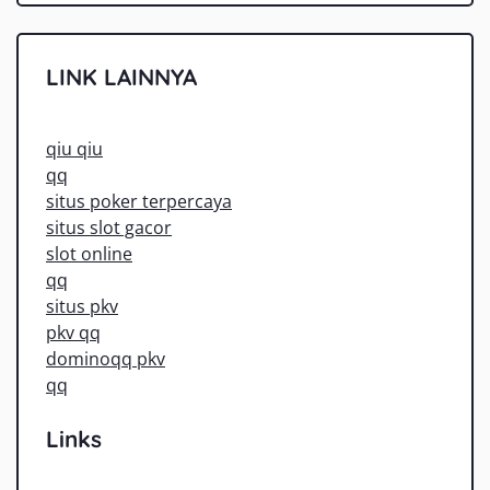
LINK LAINNYA
qiu qiu
qq
situs poker terpercaya
situs slot gacor
slot online
qq
situs pkv
pkv qq
dominoqq pkv
qq
Links