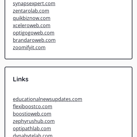
synapsexpert.com
zentarolab.com
quikbiznow.com
xceleroweb.com
optigogoweb.com
brandaroweb.com
zoomifyit.com
Links
educationalnewsupdates.com
flexiboostco.com
boostioweb.com
zephyrushub.com
optipathlab.com
dynabytelab.com