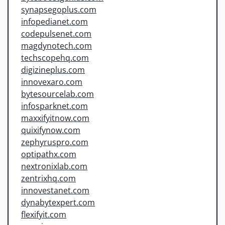
synapsegoplus.com
infopedianet.com
codepulsenet.com
magdynotech.com
techscopehq.com
digizineplus.com
innovexaro.com
bytesourcelab.com
infosparknet.com
maxxifyitnow.com
quixifynow.com
zephyruspro.com
optipathx.com
nextronixlab.com
zentrixhq.com
innovestanet.com
dynabytexpert.com
flexifyit.com