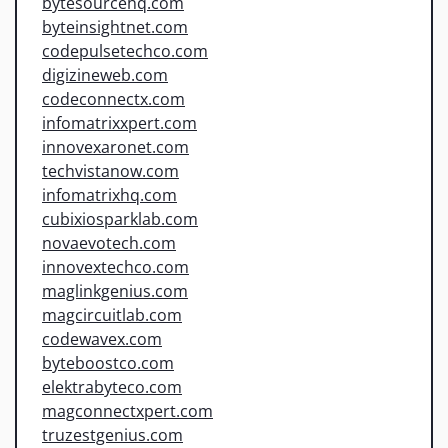
bytesourcehq.com
byteinsightnet.com
codepulsetechco.com
digizineweb.com
codeconnectx.com
infomatrixxpert.com
innovexaronet.com
techvistanow.com
infomatrixhq.com
cubixiosparklab.com
novaevotech.com
innovextechco.com
maglinkgenius.com
magcircuitlab.com
codewavex.com
byteboostco.com
elektrabyteco.com
magconnectxpert.com
truzestgenius.com