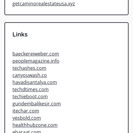
getcaminorealestateusa.xyz
Links
baeckereiweber.com
peoplemagazine.info
techashes.com
canyouwash.co
havadisantalya.com
techdtimes.com
techieboot.com
gundembalikesir.com
itechar.com
yesbold.com
healthhubzone.com
ebaraat.com