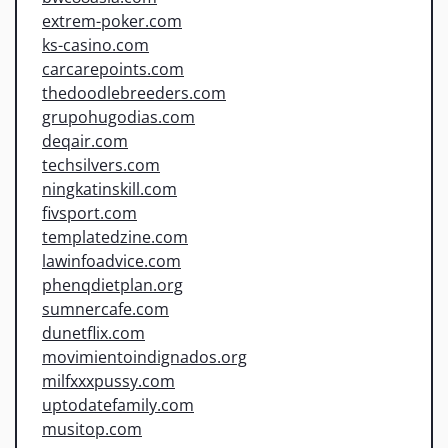
extrem-poker.com
ks-casino.com
carcarepoints.com
thedoodlebreeders.com
grupohugodias.com
deqair.com
techsilvers.com
ningkatinskill.com
fivsport.com
templatedzine.com
lawinfoadvice.com
phenqdietplan.org
sumnercafe.com
dunetflix.com
movimientoindignados.org
milfxxxpussy.com
uptodatefamily.com
musitop.com