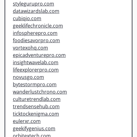
stylegurupro.com
datawizardslab.com
cubiqio.com
geeklifechronicle.com
infospherepro.com
foodiesavorpro.com
vortexohq.com
epicadventurepro.com
insightwavelab.com
lifeexplorerpro.com
novusgo.com
bytestormpro.com
wanderlustchrono.com
culturetrendlab.com
trendsensehub.com
ticktockenigma.com
eulerxr.com
geekifygenius.com
orbitextech.com