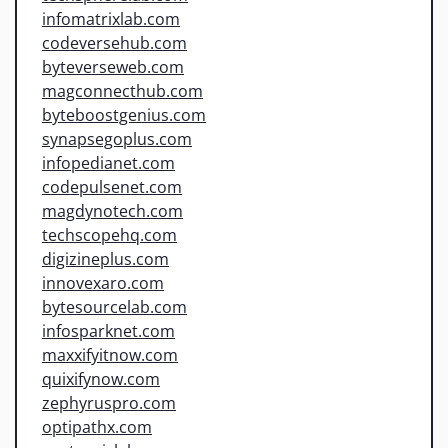
infomatrixlab.com
codeversehub.com
byteverseweb.com
magconnecthub.com
byteboostgenius.com
synapsegoplus.com
infopedianet.com
codepulsenet.com
magdynotech.com
techscopehq.com
digizineplus.com
innovexaro.com
bytesourcelab.com
infosparknet.com
maxxifyitnow.com
quixifynow.com
zephyruspro.com
optipathx.com