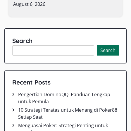
August 6, 2026
Search
Search
Recent Posts
Pengertian DominoQQ: Panduan Lengkap
untuk Pemula
10 Strategi Teratas untuk Menang di Poker88
Setiap Saat
Menguasai Poker: Strategi Penting untuk