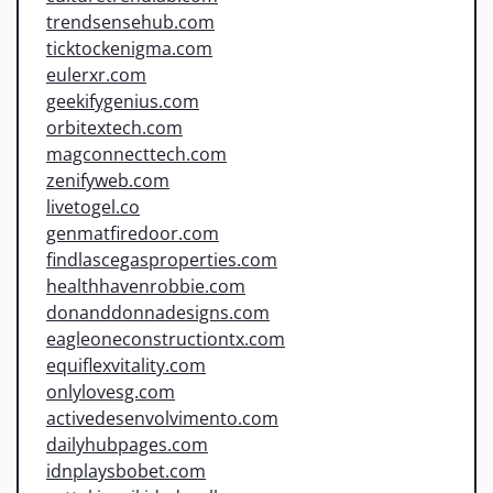
trendsensehub.com
ticktockenigma.com
eulerxr.com
geekifygenius.com
orbitextech.com
magconnecttech.com
zenifyweb.com
livetogel.co
genmatfiredoor.com
findlascegasproperties.com
healthhavenrobbie.com
donanddonnadesigns.com
eagleoneconstructiontx.com
equiflexvitality.com
onlylovesg.com
activedesenvolvimento.com
dailyhubpages.com
idnplaysbobet.com