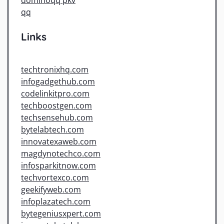
qq
Links
techtronixhq.com
infogadgethub.com
codelinkitpro.com
techboostgen.com
techsensehub.com
bytelabtech.com
innovatexaweb.com
magdynotechco.com
infosparkitnow.com
techvortexco.com
geekifyweb.com
infoplazatech.com
bytegeniusxpert.com