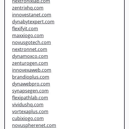
nextronixlab.com
zentrixhq.com
innovestanet.com
dynabytexpert.com
flexifyit.com
maxxiogo.com
novusgotech.com
nextronnet.com
dynamoxco.com
zenturogen.com
innovexaweb.com
brandioplus.com
dynawebpro.com
synapsegen.com
flexipathlab.com
vividushq.com
vortexaplus.com
cubixiogo.com
novuspherenet.com