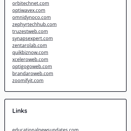
orbitechnet.com
optiwavex.com
omnidynoco.com
zephyrtechhub.com
truzestweb.com
synapsexpert.com
zentarolab.com
quikbiznow.com
xceleroweb.com
optigogoweb.com
brandaroweb.com
zoomifyit.com
Links
educationalnewsupdates.com