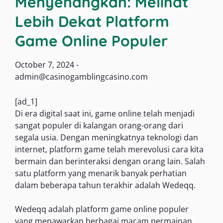
Menyenangkan: Melihat
Lebih Dekat Platform
Game Online Populer
October 7, 2024
-
admin@casinogamblingcasino.com
[ad_1]
Di era digital saat ini, game online telah menjadi
sangat populer di kalangan orang-orang dari
segala usia. Dengan meningkatnya teknologi dan
internet, platform game telah merevolusi cara kita
bermain dan berinteraksi dengan orang lain. Salah
satu platform yang menarik banyak perhatian
dalam beberapa tahun terakhir adalah Wedeqq.
Wedeqq adalah platform game online populer
yang menawarkan berbagai macam permainan