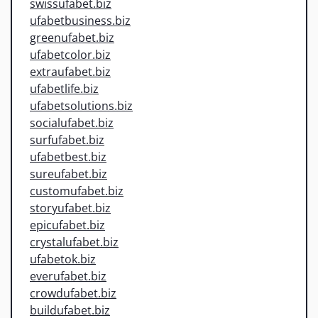
swissufabet.biz
ufabetbusiness.biz
greenufabet.biz
ufabetcolor.biz
extraufabet.biz
ufabetlife.biz
ufabetsolutions.biz
socialufabet.biz
surfufabet.biz
ufabetbest.biz
sureufabet.biz
customufabet.biz
storyufabet.biz
epicufabet.biz
crystalufabet.biz
ufabetok.biz
everufabet.biz
crowdufabet.biz
buildufabet.biz