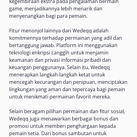
kegembiraan ekstra pada pengalaman bermain
game, menjadikannya lebih menarik dan
menyenangkan bagi para pemain.
Fitur menonjol lainnya dari Wedeqq adalah
komitmennya terhadap permainan yang adil dan
bertanggung jawab. Platform ini menggunakan
teknologi enkripsi canggih untuk menjamin
keamanan dan privasi informasi pribadi dan
keuangan penggunanya. Selain itu, Wedeqq
menerapkan langkah-langkah ketat untuk
mencegah kecurangan dan penipuan, menciptakan
lingkungan yang aman dan tepercaya bagi pemain
untuk menikmati permainan favorit mereka.
Selain beragam pilihan permainan dan fitur sosial,
Wedeqq juga menawarkan berbagai bonus dan
promosi untuk memberi penghargaan kepada
pemain setia. Dari bonus sambutan untuk