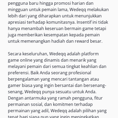
pengguna baru hingga promosi harian dan
mingguan untuk pemain lama, Wedeqq melakukan
lebih dari yang diharapkan untuk menunjukkan
apresiasi terhadap komunitasnya. Insentif ini tidak
hanya menambah keseruan bermain game tetapi
juga memberikan kesempatan kepada pemain
untuk memenangkan hadiah dan reward besar.
Secara keseluruhan, Wedeqq adalah platform
game online yang dinamis dan menarik yang
melayani pemain dari semua tingkat keahlian dan
preferensi. Baik Anda seorang profesional
berpengalaman yang mencari tantangan atau
gamer biasa yang ingin bersantai dan bersenang-
senang, Wedeqq punya sesuatu untuk Anda.
Dengan antarmuka yang ramah pengguna, fitur
permainan sosial, dan komitmen terhadap
permainan yang adil, Wedeqq adalah pilihan yang
tepat bagi siapa pun yang ingin meningkatkan