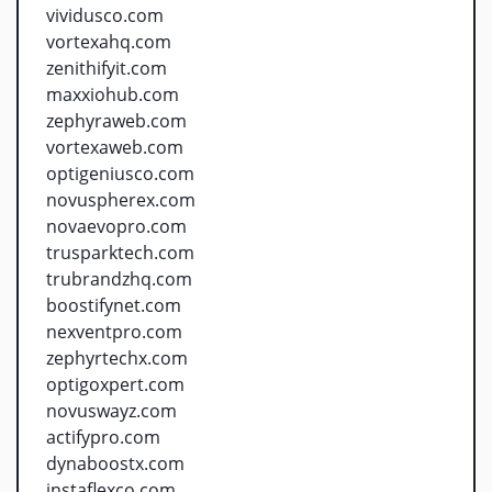
vividusco.com
vortexahq.com
zenithifyit.com
maxxiohub.com
zephyraweb.com
vortexaweb.com
optigeniusco.com
novuspherex.com
novaevopro.com
trusparktech.com
trubrandzhq.com
boostifynet.com
nexventpro.com
zephyrtechx.com
optigoxpert.com
novuswayz.com
actifypro.com
dynaboostx.com
instaflexco.com