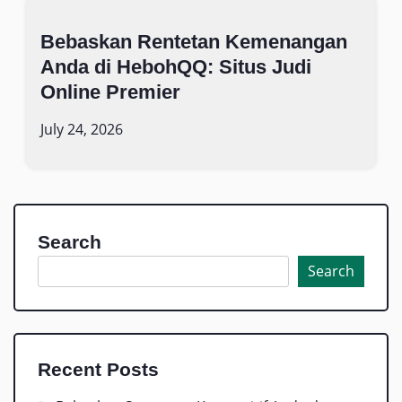
Bebaskan Rentetan Kemenangan
Anda di HebohQQ: Situs Judi
Online Premier
July 24, 2026
Search
Search
Recent Posts