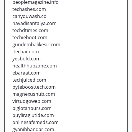
peoplemagazine.info
techashes.com
canyouwash.co
havadisantalya.com
techdtimes.com
techieboot.com
gundembalikesir.com
itechar.com
yesbold.com
healthhubzone.com
ebaraat.com
techjuiced.com
byteboosttech.com
magnexushub.com
virtuogoweb.com
biglotshours.com
buyliraglutide.com
onlinesafemeds.com
gyanibhandar.com