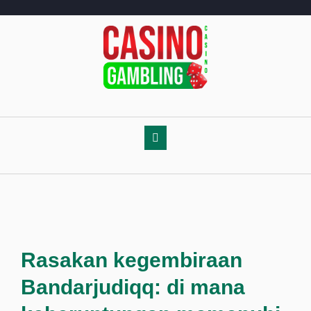
Skip
to
content
Rasakan kegembiraan
Bandarjudiqq: di mana