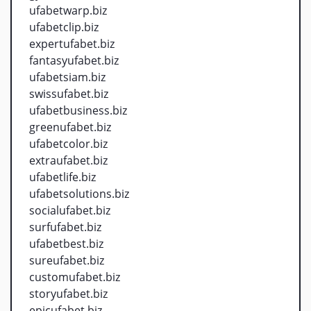
ufabetwarp.biz
ufabetclip.biz
expertufabet.biz
fantasyufabet.biz
ufabetsiam.biz
swissufabet.biz
ufabetbusiness.biz
greenufabet.biz
ufabetcolor.biz
extraufabet.biz
ufabetlife.biz
ufabetsolutions.biz
socialufabet.biz
surfufabet.biz
ufabetbest.biz
sureufabet.biz
customufabet.biz
storyufabet.biz
epicufabet.biz