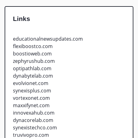
Links
educationalnewsupdates.com
flexiboostco.com
boostioweb.com
zephyrushub.com
optipathlab.com
dynabytelab.com
evolvionet.com
synexisplus.com
vortexonet.com
maxxifynet.com
innovexahub.com
dynacorelab.com
synexistechco.com
truvivopro.com