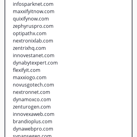
infosparknet.com
maxxifyitnow.com
quixifynow.com
zephyruspro.com
optipathx.com
nextronixlab.com
zentrixhq.com
innovestanet.com
dynabytexpert.com
flexifyit.com
maxxiogo.com
novusgotech.com
nextronnet.com
dynamoxco.com
zenturogen.com
innovexaweb.com
brandioplus.com
dynawebpro.com
synapsegen.com