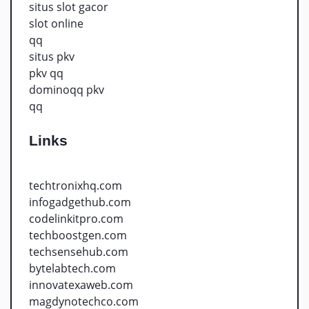
situs slot gacor
slot online
qq
situs pkv
pkv qq
dominoqq pkv
qq
Links
techtronixhq.com
infogadgethub.com
codelinkitpro.com
techboostgen.com
techsensehub.com
bytelabtech.com
innovatexaweb.com
magdynotechco.com