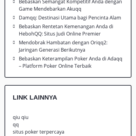
Bebaskan Semangat Kompetitif Anda dengan
Game Mendebarkan Akuqq
Damqq: Destinasi Utama bagi Pencinta Alam
Bebaskan Rentetan Kemenangan Anda di
HebohQQ: Situs Judi Online Premier
Mendobrak Hambatan dengan Oriqq2:
Jaringan Generasi Berikutnya
Bebaskan Keterampilan Poker Anda di Adaqq
– Platform Poker Online Terbaik
LINK LAINNYA
qiu qiu
qq
situs poker terpercaya