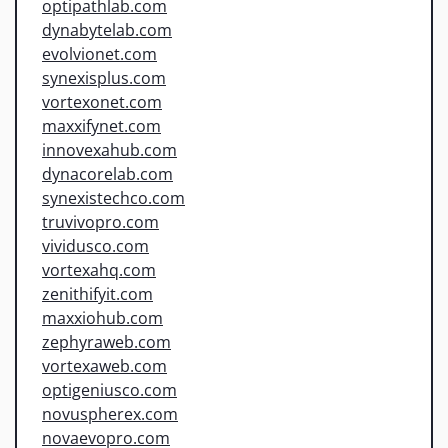
optipathlab.com
dynabytelab.com
evolvionet.com
synexisplus.com
vortexonet.com
maxxifynet.com
innovexahub.com
dynacorelab.com
synexistechco.com
truvivopro.com
vividusco.com
vortexahq.com
zenithifyit.com
maxxiohub.com
zephyraweb.com
vortexaweb.com
optigeniusco.com
novuspherex.com
novaevopro.com