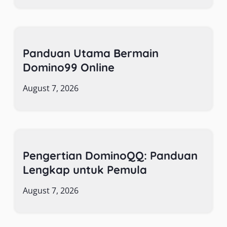
Panduan Utama Bermain
Domino99 Online
August 7, 2026
Pengertian DominoQQ: Panduan
Lengkap untuk Pemula
August 7, 2026