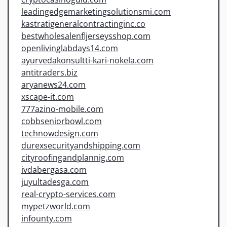
leadingedgemarketingsolutionsmi.com
kastratigeneralcontractinginc.co
bestwholesalenfljerseysshop.com
openlivinglabdays14.com
ayurvedakonsultti-kari-nokela.com
antitraders.biz
aryanews24.com
xscape-it.com
777azino-mobile.com
cobbseniorbowl.com
technowdesign.com
durexsecurityandshipping.com
cityroofingandplannig.com
ivdabergasa.com
juyultadesga.com
real-crypto-services.com
mypetzworld.com
infounty.com