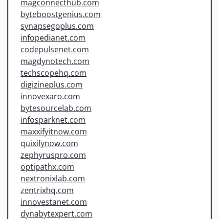
magconnecthub.com
byteboostgenius.com
synapsegoplus.com
infopedianet.com
codepulsenet.com
magdynotech.com
techscopehq.com
digizineplus.com
innovexaro.com
bytesourcelab.com
infosparknet.com
maxxifyitnow.com
quixifynow.com
zephyruspro.com
optipathx.com
nextronixlab.com
zentrixhq.com
innovestanet.com
dynabytexpert.com