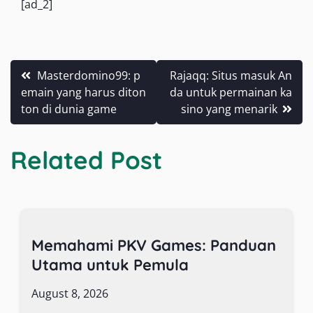
[ad_2]
Post
Masterdomino99: p
Rajaqq: Situs masuk An
emain yang harus diton
da untuk permainan ka
navigation
ton di dunia game
sino yang menarik
Related Post
Memahami PKV Games: Panduan
Utama untuk Pemula
August 8, 2026