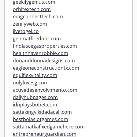
geekifygenius.com
orbitextech.com
magconnecttech.com
zenifyweb.com
livetogel.co
genmatfiredoor.com
findlascegasproperties.com
healthhavenrobbie.com
donanddonnadesigns.com
eagleoneconstructiontx.com
equiflexvitality.com
onlylovesg.com
activedesenvolvimento.com
dailyhubpages.com
idnplaysbobet.com
sattakingvikidadacall.com
bestbolaslotgames.com
sattamatkafixedgamehere.com
entrepreneurguardian.com