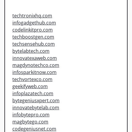
techtronixhq.com
infogadgethub.com
codelinkitpro.com
techboostgen.com
techsensehub.com
bytelabtech.com
innovatexaweb.com
magdynotechco.com
infosparkitnow.com
techvortexco.com
geekifyweb.com
infoplazatech.com
bytegeniusxpert.com
innovatebytelab.com
infobytepro.com
magbytego.com
codegeniusnet.com