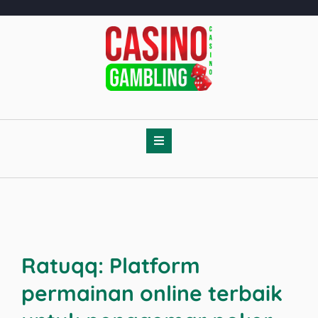
Skip
to
content
Ratuqq: Platform
permainan online terbaik