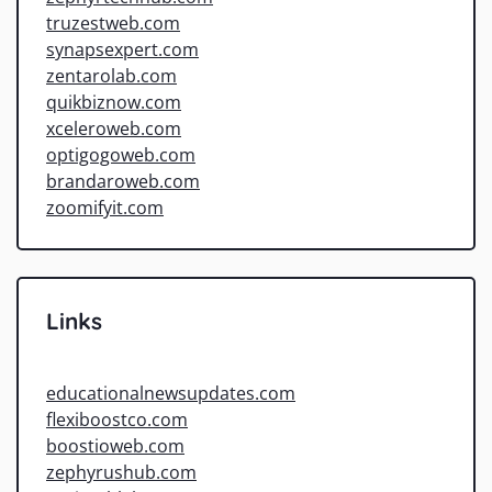
truzestweb.com
synapsexpert.com
zentarolab.com
quikbiznow.com
xceleroweb.com
optigogoweb.com
brandaroweb.com
zoomifyit.com
Links
educationalnewsupdates.com
flexiboostco.com
boostioweb.com
zephyrushub.com