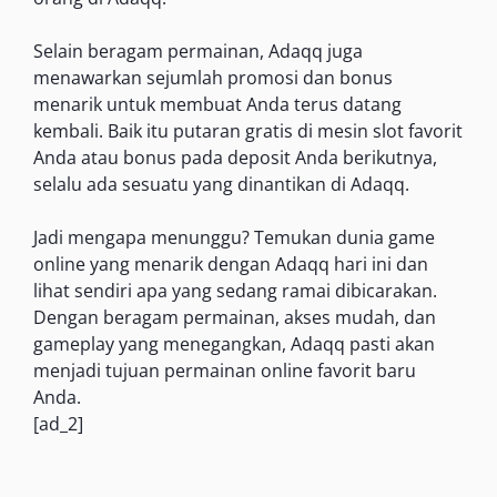
Selain beragam permainan, Adaqq juga
menawarkan sejumlah promosi dan bonus
menarik untuk membuat Anda terus datang
kembali. Baik itu putaran gratis di mesin slot favorit
Anda atau bonus pada deposit Anda berikutnya,
selalu ada sesuatu yang dinantikan di Adaqq.
Jadi mengapa menunggu? Temukan dunia game
online yang menarik dengan Adaqq hari ini dan
lihat sendiri apa yang sedang ramai dibicarakan.
Dengan beragam permainan, akses mudah, dan
gameplay yang menegangkan, Adaqq pasti akan
menjadi tujuan permainan online favorit baru
Anda.
[ad_2]