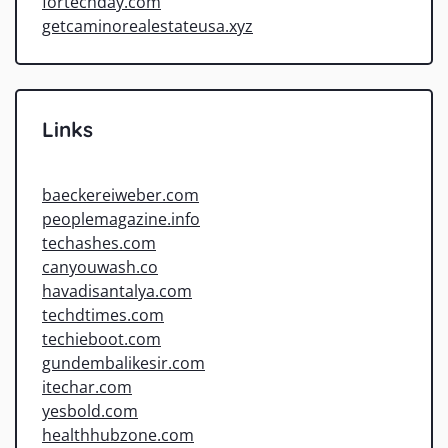
fortechday.com
getcaminorealestateusa.xyz
Links
baeckereiweber.com
peoplemagazine.info
techashes.com
canyouwash.co
havadisantalya.com
techdtimes.com
techieboot.com
gundembalikesir.com
itechar.com
yesbold.com
healthhubzone.com