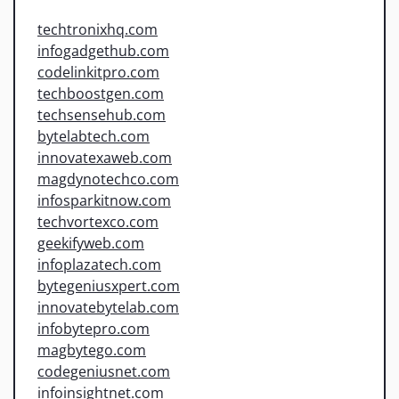
techtronixhq.com
infogadgethub.com
codelinkitpro.com
techboostgen.com
techsensehub.com
bytelabtech.com
innovatexaweb.com
magdynotechco.com
infosparkitnow.com
techvortexco.com
geekifyweb.com
infoplazatech.com
bytegeniusxpert.com
innovatebytelab.com
infobytepro.com
magbytego.com
codegeniusnet.com
infoinsightnet.com