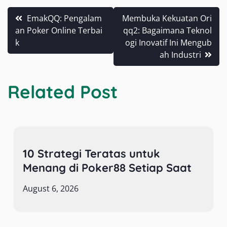
Post
EmakQQ: Pengalam
Membuka Kekuatan Ori
an Poker Online Terbai
qq2: Bagaimana Teknol
navigation
k
ogi Inovatif Ini Mengub
ah Industri
Related Post
10 Strategi Teratas untuk
Menang di Poker88 Setiap Saat
August 6, 2026