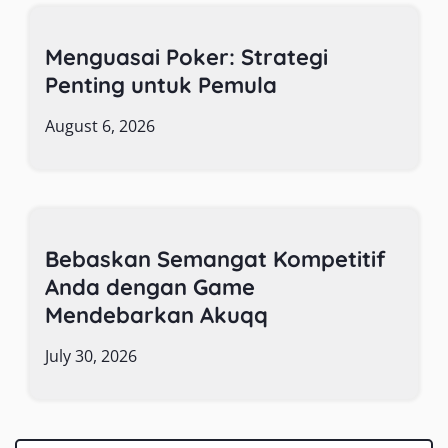
Menguasai Poker: Strategi
Penting untuk Pemula
August 6, 2026
Bebaskan Semangat Kompetitif
Anda dengan Game
Mendebarkan Akuqq
July 30, 2026