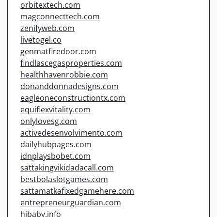
orbitextech.com
magconnecttech.com
zenifyweb.com
livetogel.co
genmatfiredoor.com
findlascegasproperties.com
healthhavenrobbie.com
donanddonnadesigns.com
eagleoneconstructiontx.com
equiflexvitality.com
onlylovesg.com
activedesenvolvimento.com
dailyhubpages.com
idnplaysbobet.com
sattakingvikidadacall.com
bestbolaslotgames.com
sattamatkafixedgamehere.com
entrepreneurguardian.com
hibaby.info