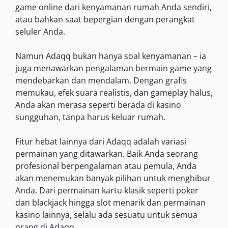
game online dari kenyamanan rumah Anda sendiri,
atau bahkan saat bepergian dengan perangkat
seluler Anda.
Namun Adaqq bukan hanya soal kenyamanan – ia
juga menawarkan pengalaman bermain game yang
mendebarkan dan mendalam. Dengan grafis
memukau, efek suara realistis, dan gameplay halus,
Anda akan merasa seperti berada di kasino
sungguhan, tanpa harus keluar rumah.
Fitur hebat lainnya dari Adaqq adalah variasi
permainan yang ditawarkan. Baik Anda seorang
profesional berpengalaman atau pemula, Anda
akan menemukan banyak pilihan untuk menghibur
Anda. Dari permainan kartu klasik seperti poker
dan blackjack hingga slot menarik dan permainan
kasino lainnya, selalu ada sesuatu untuk semua
orang di Adaqq.